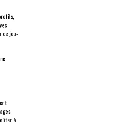
rofils,
avec
 ce jeu-
une
ment
sages,
goûter à