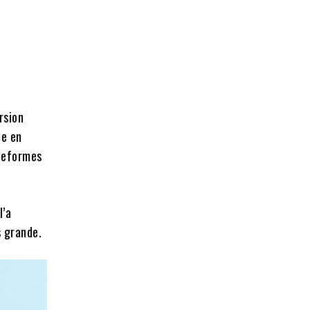
rsion
me en
ateformes
l’a
s grande.