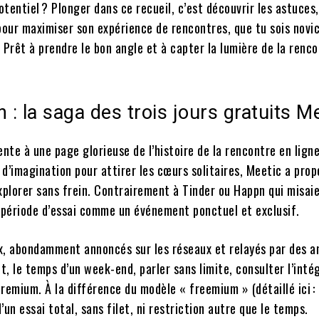
otentiel ? Plonger dans ce recueil, c’est découvrir les astuces,
pour maximiser son expérience de rencontres, que tu sois novi
 Prêt à prendre le bon angle et à capter la lumière de la renc
n : la saga des trois jours gratuits M
nte à une page glorieuse de l’histoire de la rencontre en ligne
 d’imagination pour attirer les cœurs solitaires, Meetic a prop
plorer sans frein. Contrairement à Tinder ou Happn qui misaie
e période d’essai comme un événement ponctuel et exclusif.
x, abondamment annoncés sur les réseaux et relayés par des a
t, le temps d’un week-end, parler sans limite, consulter l’inté
premium. À la différence du modèle « freemium » (détaillé ici :
’un essai total, sans filet, ni restriction autre que le temps.