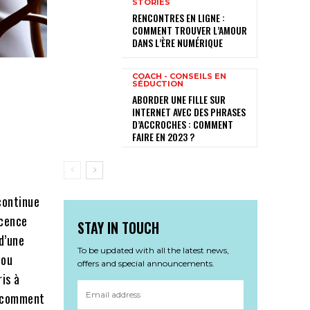
STORIES
RENCONTRES EN LIGNE :
COMMENT TROUVER L’AMOUR
DANS L’ÈRE NUMÉRIQUE
COACH - CONSEILS EN
SÉDUCTION
ABORDER UNE FILLE SUR
INTERNET AVEC DES PHRASES
D’ACCROCHES : COMMENT
FAIRE EN 2023 ?
ontinue
scence
STAY IN TOUCH
d’une
To be updated with all the latest news,
 ou
offers and special announcements.
is à
, comment