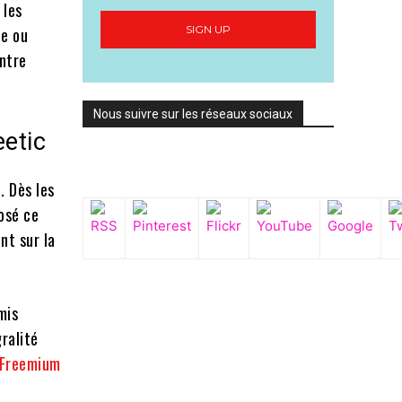
 les
SIGN UP
ce ou
ontre
Nous suivre sur les réseaux sociaux
eetic
. Dès les
osé ce
nt sur la
mis
gralité
Freemium