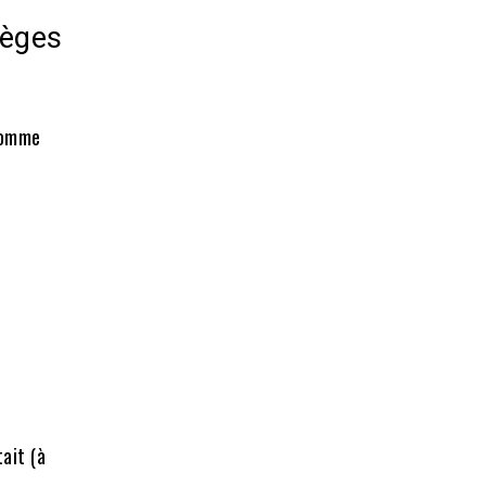
ièges
 comme
ait (à