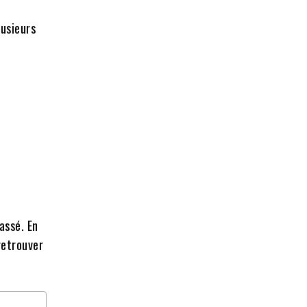
lusieurs
assé. En
retrouver