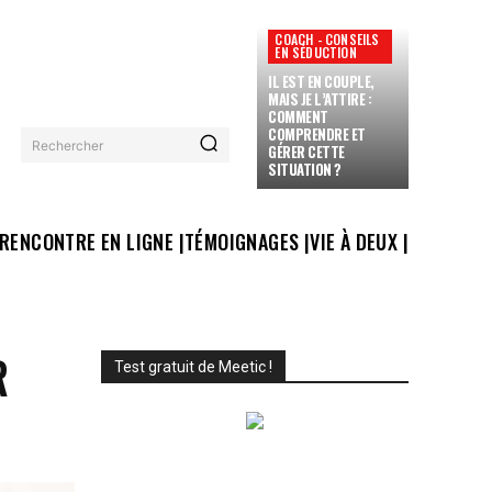
COACH - CONSEILS
EN SÉDUCTION
IL EST EN COUPLE,
MAIS JE L’ATTIRE :
COMMENT
COMPRENDRE ET
Rechercher
GÉRER CETTE
SITUATION ?
RENCONTRE EN LIGNE |
TÉMOIGNAGES |
VIE À DEUX |
R
Test gratuit de Meetic !