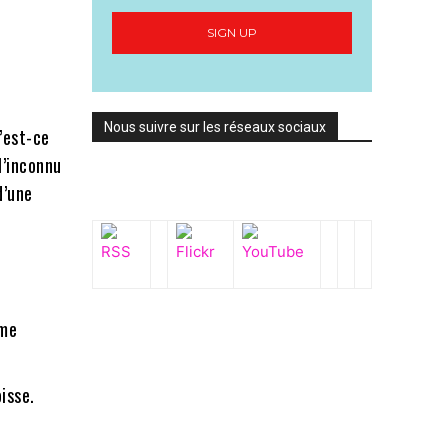
SIGN UP
Nous suivre sur les réseaux sociaux
’est-ce
l’inconnu
d’une
ème
isse.