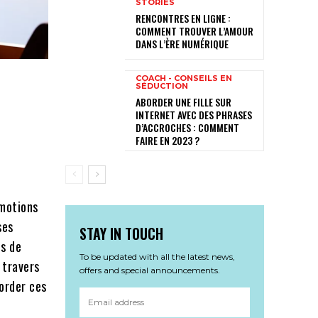
STORIES
RENCONTRES EN LIGNE :
COMMENT TROUVER L’AMOUR
DANS L’ÈRE NUMÉRIQUE
COACH - CONSEILS EN
SÉDUCTION
ABORDER UNE FILLE SUR
INTERNET AVEC DES PHRASES
D’ACCROCHES : COMMENT
FAIRE EN 2023 ?
émotions
ses
STAY IN TOUCH
s de
To be updated with all the latest news,
 travers
offers and special announcements.
border ces