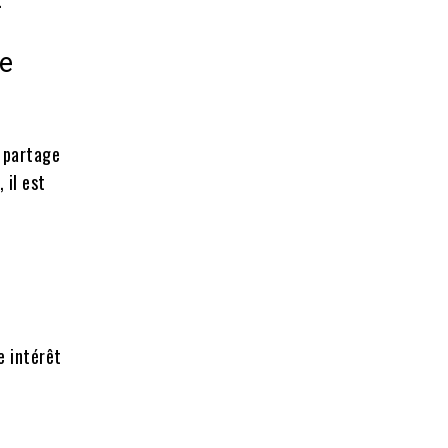
.
te
e partage
 il est
e intérêt