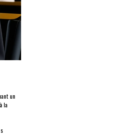
uant un
à la
es