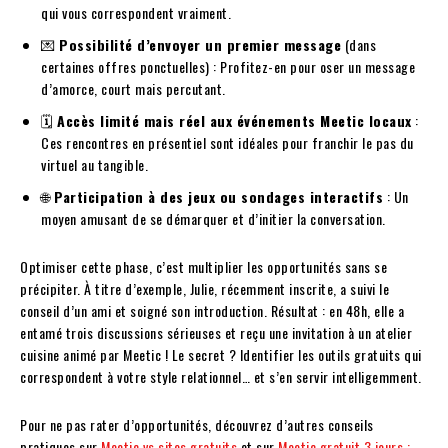
qui vous correspondent vraiment.
💌
Possibilité d’envoyer un premier message
(dans
certaines offres ponctuelles) : Profitez-en pour oser un message
d’amorce, court mais percutant.
🗓️
Accès limité mais réel aux événements Meetic locaux
:
Ces rencontres en présentiel sont idéales pour franchir le pas du
virtuel au tangible.
🌐
Participation à des jeux ou sondages interactifs
: Un
moyen amusant de se démarquer et d’initier la conversation.
Optimiser cette phase, c’est multiplier les opportunités sans se
précipiter. À titre d’exemple, Julie, récemment inscrite, a suivi le
conseil d’un ami et soigné son introduction. Résultat : en 48h, elle a
entamé trois discussions sérieuses et reçu une invitation à un atelier
cuisine animé par Meetic ! Le secret ? Identifier les outils gratuits qui
correspondent à votre style relationnel… et s’en servir intelligemment.
Pour ne pas rater d’opportunités, découvrez d’autres conseils
pratiques sur
Meetic vs sites gratuits
et sur
Meetic gratuit 3 jours :