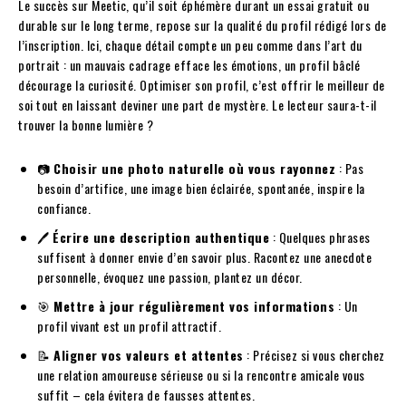
Le succès sur Meetic, qu’il soit éphémère durant un essai gratuit ou
durable sur le long terme, repose sur la qualité du profil rédigé lors de
l’inscription. Ici, chaque détail compte un peu comme dans l’art du
portrait : un mauvais cadrage efface les émotions, un profil bâclé
décourage la curiosité. Optimiser son profil, c’est offrir le meilleur de
soi tout en laissant deviner une part de mystère. Le lecteur saura-t-il
trouver la bonne lumière ?
📷
Choisir une photo naturelle où vous rayonnez
: Pas
besoin d’artifice, une image bien éclairée, spontanée, inspire la
confiance.
🖊️
Écrire une description authentique
: Quelques phrases
suffisent à donner envie d’en savoir plus. Racontez une anecdote
personnelle, évoquez une passion, plantez un décor.
🎯
Mettre à jour régulièrement vos informations
: Un
profil vivant est un profil attractif.
📝
Aligner vos valeurs et attentes
: Précisez si vous cherchez
une relation amoureuse sérieuse ou si la rencontre amicale vous
suffit – cela évitera de fausses attentes.