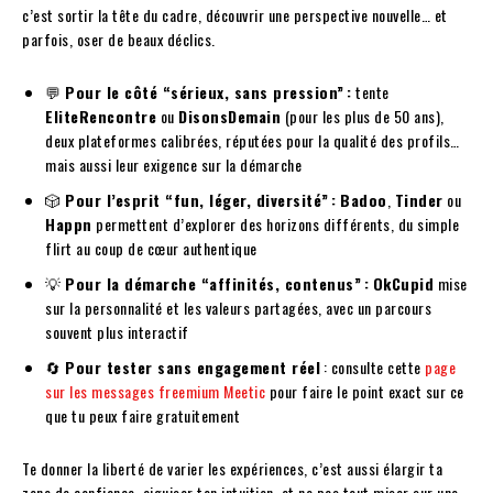
c’est sortir la tête du cadre, découvrir une perspective nouvelle… et
parfois, oser de beaux déclics.
💬
Pour le côté “sérieux, sans pression” :
tente
EliteRencontre
ou
DisonsDemain
(pour les plus de 50 ans),
deux plateformes calibrées, réputées pour la qualité des profils…
mais aussi leur exigence sur la démarche
🎲
Pour l’esprit “fun, léger, diversité” :
Badoo
,
Tinder
ou
Happn
permettent d’explorer des horizons différents, du simple
flirt au coup de cœur authentique
💡
Pour la démarche “affinités, contenus” :
OkCupid
mise
sur la personnalité et les valeurs partagées, avec un parcours
souvent plus interactif
🔄
Pour tester sans engagement réel
: consulte cette
page
sur les messages freemium Meetic
pour faire le point exact sur ce
que tu peux faire gratuitement
Te donner la liberté de varier les expériences, c’est aussi élargir ta
zone de confiance, aiguiser ton intuition, et ne pas tout miser sur une