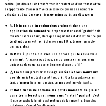
réalité. Que dirais-tu de transformer la frustration d’une fausse offre
en opportunité d’avancer ? Voici un exercice qui aide de nombreux
célibataires à garder cap et énergie, même après une déconvenue :
📝
Liste ce que tu recherches vraiment dans une
application de rencontre :
trop souvent un essai “gratuit” fait
miroiter l’accès à tout, alors que l’important est d’identifier ce que
tu attends vraiment (ex : échanger sans filtre, trouver un hobby
commun, etc.)
📸
Mets à jour ta bio avec une phrase qui te ressemble
vraiment
: “J’avance pas à pas, sans promesse magique, mais
curieux.se de ce qui se cache derrière chaque profil.”
📩
Envoie un premier message sincère à trois nouveaux
profils
en évitant tout script tout prêt. Ose la spontanéité, un
trait d’humour lié à leur passion, ou une question valorisante.
🎨
Note en fin de semaine les petits moments de plaisir
dans tes interactions, même sans “match” parfait
: c’est
là que se cache la lumière authentique de la rencontre, bien plus
précieuse qu’une offre clinquante.