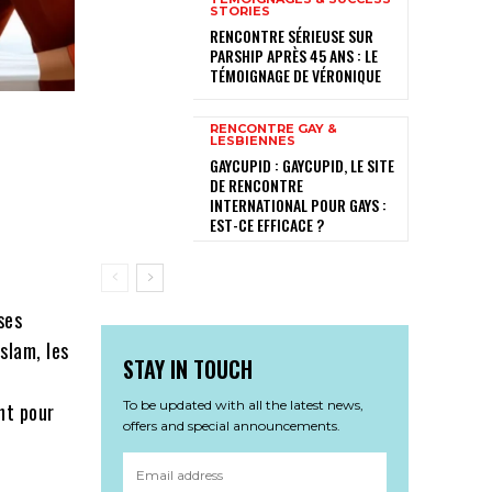
STORIES
RENCONTRE SÉRIEUSE SUR
PARSHIP APRÈS 45 ANS : LE
TÉMOIGNAGE DE VÉRONIQUE
RENCONTRE GAY &
LESBIENNES
GAYCUPID : GAYCUPID, LE SITE
DE RENCONTRE
INTERNATIONAL POUR GAYS :
EST-CE EFFICACE ?
ses
slam, les
STAY IN TOUCH
To be updated with all the latest news,
nt pour
offers and special announcements.