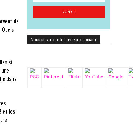
SIGN UP
ervent de
? Quels
Nous suivre sur les réseaux sociaux
les si
d’une
lle dans
res.
 et les
être