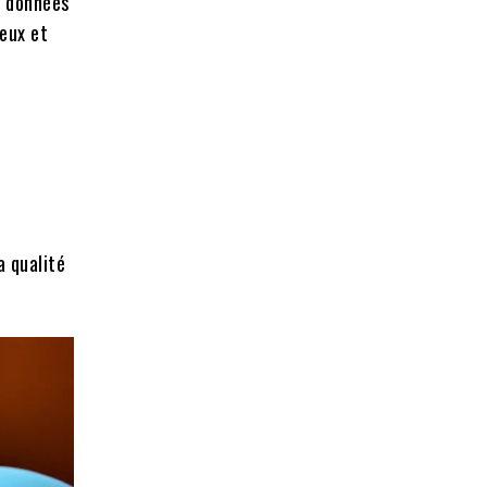
s données
reux et
a qualité