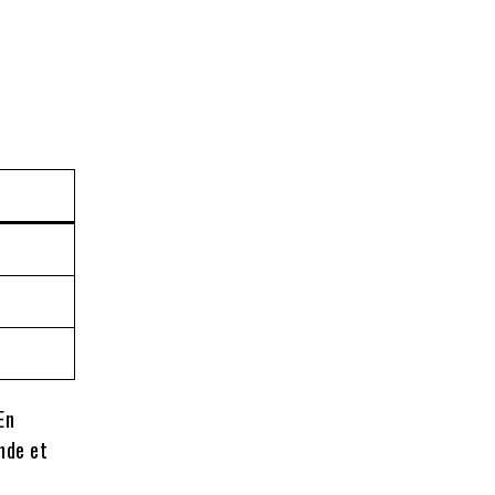
 En
nde et