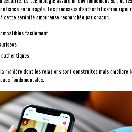
la sécurité. La technologie assure un environnement sûr, où le
 confiance encouragée. Les processus d’authentification rigou
nt à cette sérénité amoureuse recherchée par chacun.
 compatibles facilement
curisées
s authentiques
a manière dont les relations sont construites mais améliore l
miques fondamentales.