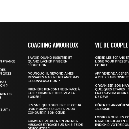
COACHING AMOUREUX
VIE DE COUPLE
SAVOIR QUAND INSISTER ET
GÉRER LES ÉCRANS E
N FRANCE
QUAND LÂCHER PRISE EN
LIGNE POUR PRÉSERV
SÉDUCTION
COUPLE
URES
N 2022
POURQUOI IL RÉPOND À MES
APPRENDRE À GÉRER 
MESSAGES MAIS NE RELANCE PAS
À DEUX SANS DISPU
LA CONVERSATION ?
CHAT
COM ?
ORGANISER SON MAR
PREMIÈRE RENCONTRE EN FACE À
QUELQUES ÉTAPES : 
FACE : COMMENT OCCUPER LA
FAUT SAVOIR POUR 
ÉRENTES
SOIRÉE ?
DE RÊVE
E
LES SMS QUI TOUCHENT LE CŒUR
GÉRER ET APPRÉHEN
D’UN HOMME : SECRETS POUR
JALOUSIE.
TUIT :
CONQUÉRIR SON CŒUR
S
LOISIRS POUR LES CO
COMMENT RÉDIGER UN PREMIER
MAGIE DES JEUX EN 
MESSAGE EFFICACE SUR UN SITE DE
ENRICHIR VOTRE RO
RENCONTRE ?