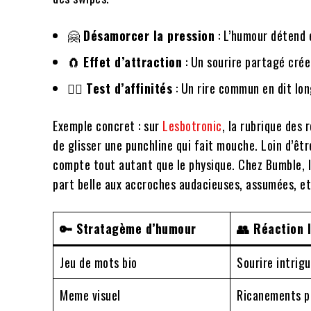
🤗
Désamorcer la pression
: L’humour détend 
🧲
Effet d’attraction
: Un sourire partagé crée
🕵️‍♂️
Test d’affinités
: Un rire commun en dit lon
Exemple concret : sur
Lesbotronic
, la rubrique des
de glisser une punchline qui fait mouche. Loin d’êt
compte tout autant que le physique. Chez Bumble, 
part belle aux accroches audacieuses, assumées, et
🔑 Stratagème d’humour
👥 Réaction 
Jeu de mots bio
Sourire intrig
Meme visuel
Ricanements p