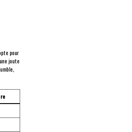
 opte pour
 une joute
Bumble,
tre