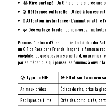
😂
Rire partagé
: Un GIF bien choisi crée une 
🎬
Référence culturelle
: Utilisé à bon escient
🚦
Attention instantanée
: L’animation attire l’
🧩
Décryptage facile
: Le non-verbal implicite
Prenons l’histoire d’Élise, qui hésitait à aborder An
un GIF de Ross dans Friends, lançant la fameuse rép
cinéphile, et quelques jours plus tard, un premier r
par sa mécanique qui pousse les femmes à ouvrir la d
😜 Type de GIF
🎯 Effet sur la convers
Animaux drôles
Éclats de rire, brise la g
Répliques de films
Crée des complicités, par