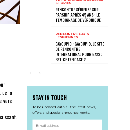
STORIES
RENCONTRE SÉRIEUSE SUR
PARSHIP APRÈS 45 ANS : LE
TÉMOIGNAGE DE VÉRONIQUE
RENCONTRE GAY &
LESBIENNES
GAYCUPID : GAYCUPID, LE SITE
DE RENCONTRE
INTERNATIONAL POUR GAYS :
EST-CE EFFICACE ?
our
t de la
STAY IN TOUCH
e vers
To be updated with all the latest news,
offers and special announcements.
naissant.