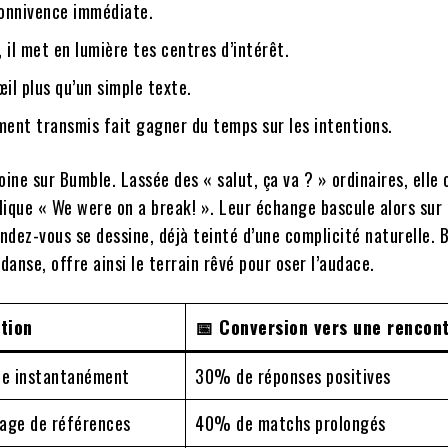
connivence immédiate.
, il met en lumière tes centres d’intérêt.
œil plus qu’un simple texte.
ment transmis fait gagner du temps sur les intentions.
toine sur Bumble. Lassée des « salut, ça va ? » ordinaires, elle
lique « We were on a break! ». Leur échange bascule alors sur
endez-vous se dessine, déjà teinté d’une complicité naturelle. 
anse, offre ainsi le terrain rêvé pour oser l’audace.
ation
📅 Conversion vers une rencon
lace instantanément
30% de réponses positives
tage de références
40% de matchs prolongés