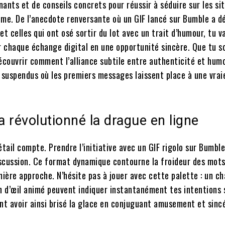
nts et de conseils concrets pour réussir à séduire sur les sit
même. De l’anecdote renversante où un GIF lancé sur Bumble a d
et celles qui ont osé sortir du lot avec un trait d’humour, tu v
r chaque échange digital en une opportunité sincère. Que tu so
découvrir comment l’alliance subtile entre authenticité et hum
suspendus où les premiers messages laissent place à une vrai
révolutionné la drague en ligne
étail compte. Prendre l’initiative avec un GIF rigolo sur Bumbl
discussion. Ce format dynamique contourne la froideur des mots
ière approche. N’hésite pas à jouer avec cette palette : un ch
lin d’œil animé peuvent indiquer instantanément tes intentions 
nt avoir ainsi brisé la glace en conjuguant amusement et sincé