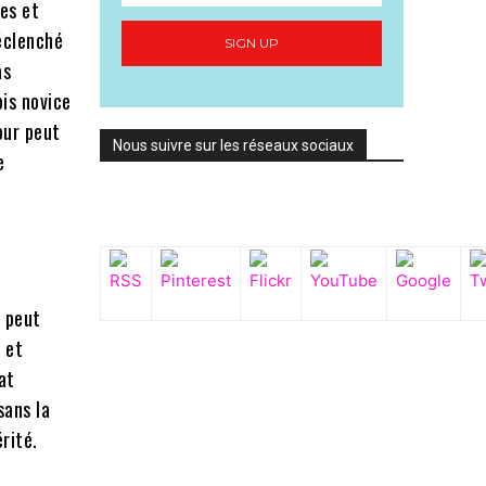
es et
éclenché
SIGN UP
as
is novice
our peut
Nous suivre sur les réseaux sociaux
e
e peut
 et
at
sans la
rité.