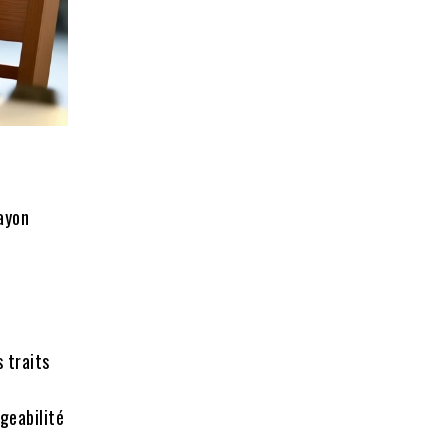
ayon
s traits
c
geabilité