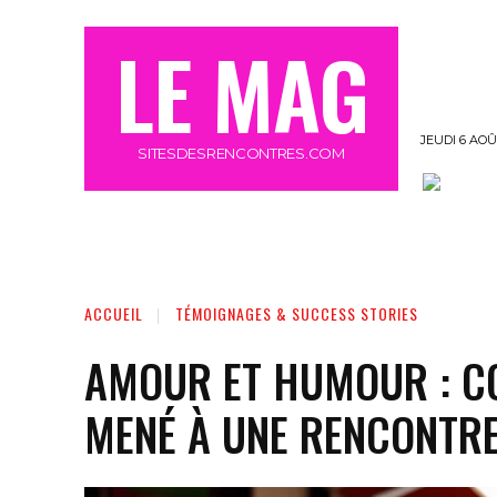
LE MAG
JEUDI 6 AOÛ
SITESDESRENCONTRES.COM
OFFRE MEETIC GRATUIT 3 JOURS
MORE
ACCUEIL
TÉMOIGNAGES & SUCCESS STORIES
AMOUR ET HUMOUR : C
MENÉ À UNE RENCONTR