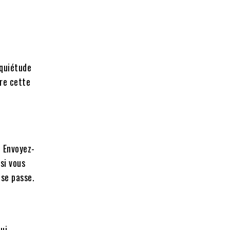
nquiétude
dre cette
. Envoyez-
si vous
 se passe.
ui