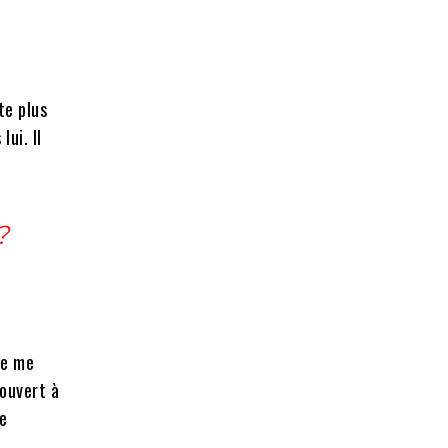
te plus
lui. Il
?
ne me
 ouvert à
e