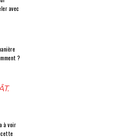
eler avec
manière
remment ?
T.
a à voir
 cette