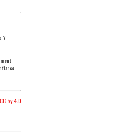
s
e ?
tement
onfiance
CC by 4.0