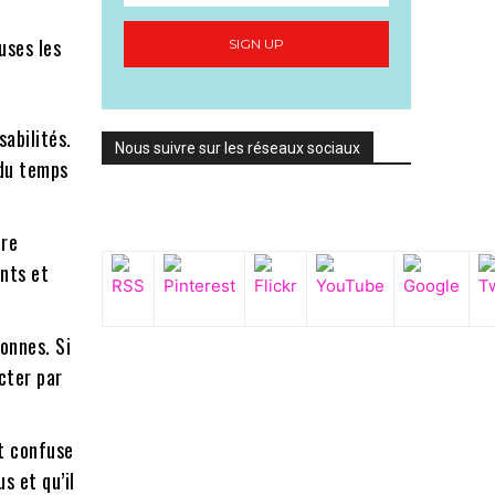
uses les
SIGN UP
sabilités.
Nous suivre sur les réseaux sociaux
 du temps
tre
ents et
onnes. Si
cter par
st confuse
s et qu’il