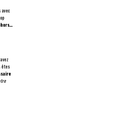
s avec
rop
dehors…
 avez
s êtes
ssaire
otre