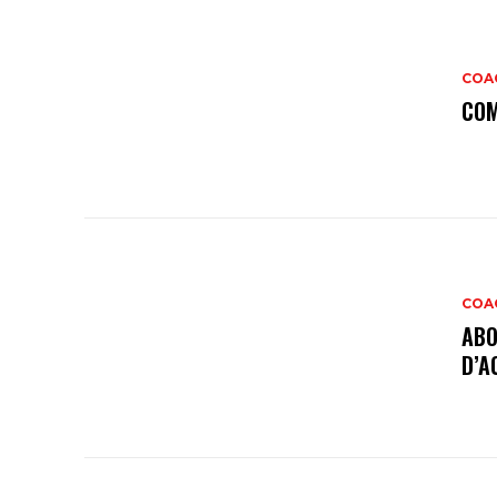
COAC
COM
COAC
ABO
D’A