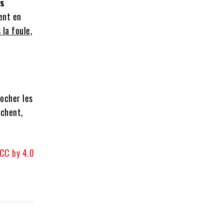
es
ent en
 la foule
,
rocher les
ochent,
CC by 4.0