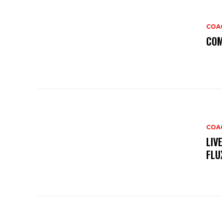
COAC
COM
COAC
LIV
FLU