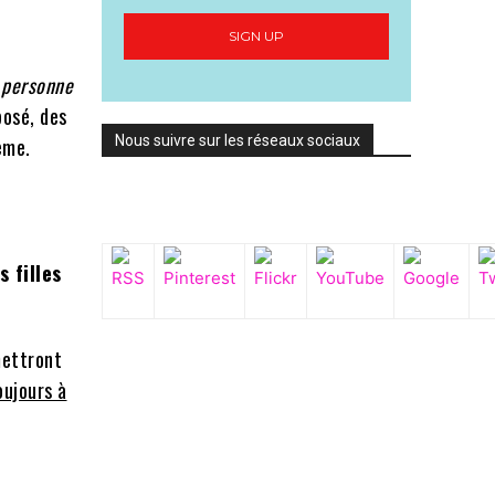
SIGN UP
e
personne
posé, des
Nous suivre sur les réseaux sociaux
ème.
mettront
oujours à