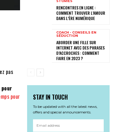
STORIES
RENCONTRES EN LIGNE :
COMMENT TROUVER L’AMOUR
DANS L’ÈRE NUMÉRIQUE
COACH - CONSEILS EN
SÉDUCTION
ABORDER UNE FILLE SUR
INTERNET AVEC DES PHRASES
D’ACCROCHES : COMMENT
FAIRE EN 2023 ?
vez pas
 pour
STAY IN TOUCH
temps pour
To be updated with all the latest news,
offers and special announcements.