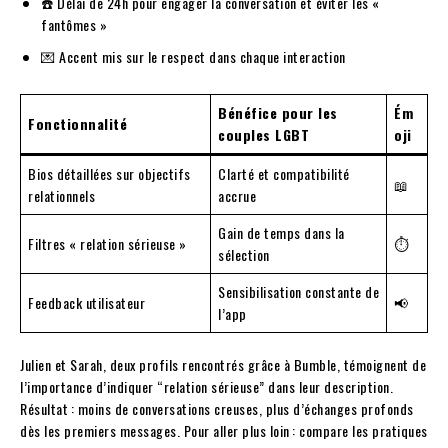
☎️ Délai de 24h pour engager la conversation et éviter les «
fantômes »
💌 Accent mis sur le respect dans chaque interaction
Bénéfice pour les
Ém
Fonctionnalité
couples LGBT
oji
Bios détaillées sur objectifs
Clarté et compatibilité
📖
relationnels
accrue
Gain de temps dans la
Filtres « relation sérieuse »
⏱️
sélection
Sensibilisation constante de
Feedback utilisateur
📢
l’app
Julien et Sarah, deux profils rencontrés grâce à Bumble, témoignent de
l’importance d’indiquer “relation sérieuse” dans leur description.
Résultat : moins de conversations creuses, plus d’échanges profonds
dès les premiers messages. Pour aller plus loin : compare les pratiques