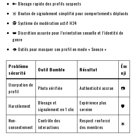
🔑 Blocage rapide des profils suspects
🚨 Bouton de signalement simplifié pour comportements déplacés
🕵️ Système de modération actif H24
👑 Discrétion assurée pour l’orientation sexuelle et l’identité de
genre
👁️ Outils pour masquer son profil en mode « Snooze »
Problème
Ém
Outil Bumble
Résultat
sécurité
oji
Usurpation de
Photo vérifiée
Authenticité accrue
📷
profil
Blocage et
Expérience plus
Harcèlement
🛡️
signalement en 1 clic
sereine
Non-
Contrôle des
Respect renforcé
🌟
consentement
interactions
des membres