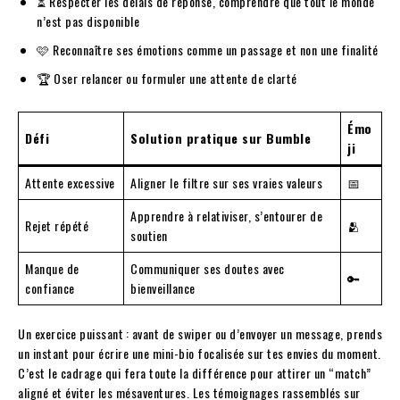
⏳ Respecter les délais de réponse, comprendre que tout le monde
n’est pas disponible
🩷 Reconnaître ses émotions comme un passage et non une finalité
🏆 Oser relancer ou formuler une attente de clarté
Émo
Défi
Solution pratique sur Bumble
ji
Attente excessive
Aligner le filtre sur ses vraies valeurs
📅
Apprendre à relativiser, s’entourer de
Rejet répété
🫂
soutien
Manque de
Communiquer ses doutes avec
🔑
confiance
bienveillance
Un exercice puissant : avant de swiper ou d’envoyer un message, prends
un instant pour écrire une mini-bio focalisée sur tes envies du moment.
C’est le cadrage qui fera toute la différence pour attirer un “match”
aligné et éviter les mésaventures. Les témoignages rassemblés sur