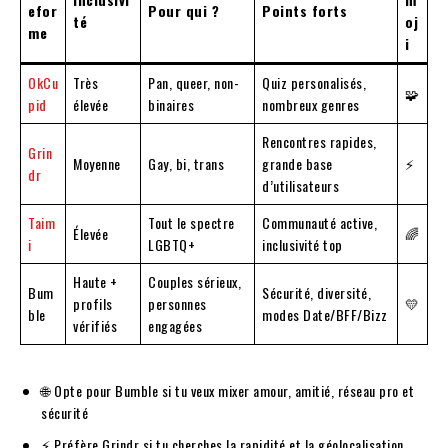
efor
Pour qui ?
Points forts
té
oj
me
i
OkCu
Très
Pan, queer, non-
Quiz personalisés,
🧩
pid
élevée
binaires
nombreux genres
Rencontres rapides,
Grin
Moyenne
Gay, bi, trans
grande base
⚡
dr
d’utilisateurs
Taim
Tout le spectre
Communauté active,
Élevée
🌈
i
LGBTQ+
inclusivité top
Haute +
Couples sérieux,
Bum
Sécurité, diversité,
profils
personnes
💛
ble
modes Date/BFF/Bizz
vérifiés
engagées
🌐 Opte pour Bumble si tu veux mixer amour, amitié, réseau pro et
sécurité
⚡ Préfère Grindr si tu cherches la rapidité et la géolocalisation