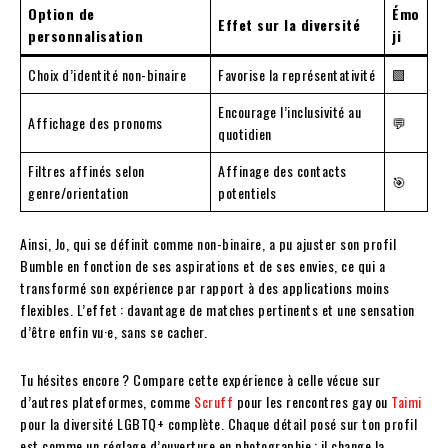
Option de
Émo
Effet sur la diversité
personnalisation
ji
Choix d’identité non-binaire
Favorise la représentativité
🟩
Encourage l’inclusivité au
Affichage des pronoms
💬
quotidien
Filtres affinés selon
Affinage des contacts
🎯
genre/orientation
potentiels
Ainsi, Jo, qui se définit comme non-binaire, a pu ajuster son profil
Bumble en fonction de ses aspirations et de ses envies, ce qui a
transformé son expérience par rapport à des applications moins
flexibles. L’effet : davantage de matches pertinents et une sensation
d’être enfin vu·e, sans se cacher.
Tu hésites encore ? Compare cette expérience à celle vécue sur
d’autres plateformes, comme
Scruff
pour les rencontres gay ou
Taimi
pour la diversité LGBTQ+ complète. Chaque détail posé sur ton profil
est comme un réglage d’ouverture en photographie : il change la