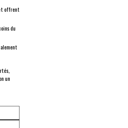
et offrent
coins du
ialement
rtés,
on un