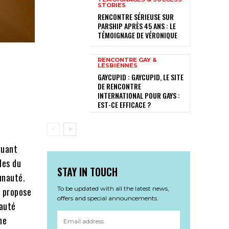
STORIES
RENCONTRE SÉRIEUSE SUR
PARSHIP APRÈS 45 ANS : LE
TÉMOIGNAGE DE VÉRONIQUE
RENCONTRE GAY &
LESBIENNES
GAYCUPID : GAYCUPID, LE SITE
DE RENCONTRE
INTERNATIONAL POUR GAYS :
EST-CE EFFICACE ?
guant
des du
STAY IN TOUCH
unauté.
To be updated with all the latest news,
e propose
offers and special announcements.
nauté
ne