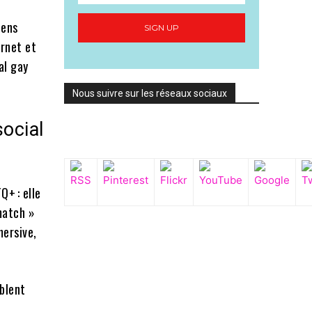
iens
SIGN UP
ornet et
al gay
Nous suivre sur les réseaux sociaux
social
Q+ : elle
 match »
mersive,
blent