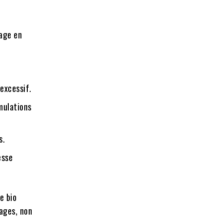
rage en
 excessif.
mulations
s.
esse
e bio
sages, non