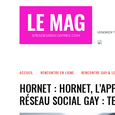
LE MAG
VENDREDI 7
SITESDESRENCONTRES.COM
OFFRE MEETIC GRATUIT 3 JOURS
MORE
ACCUEIL
RENCONTRE EN LIGNE
RENCONTRE GAY & L
HORNET : HORNET, L’AP
RÉSEAU SOCIAL GAY : T