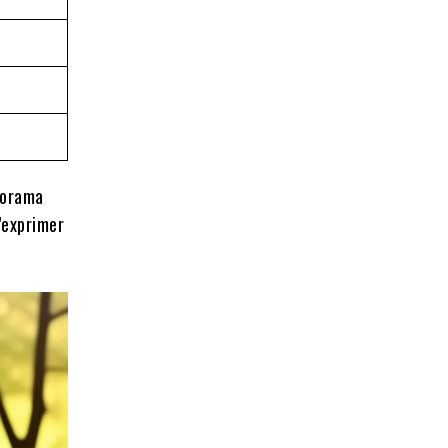
norama
’exprimer