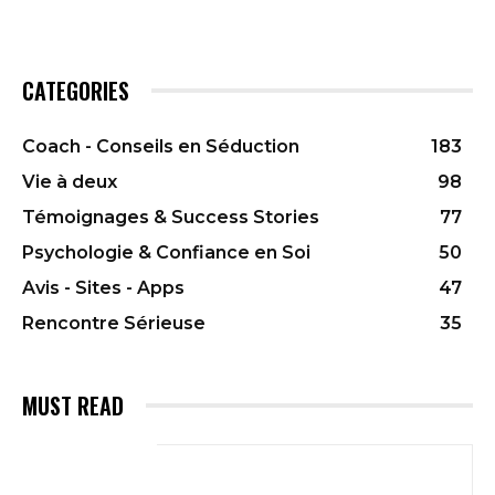
CATEGORIES
Coach - Conseils en Séduction
183
Vie à deux
98
Témoignages & Success Stories
77
Psychologie & Confiance en Soi
50
Avis - Sites - Apps
47
Rencontre Sérieuse
35
MUST READ