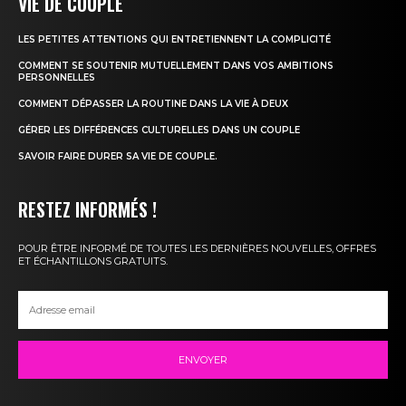
VIE DE COUPLE
LES PETITES ATTENTIONS QUI ENTRETIENNENT LA COMPLICITÉ
COMMENT SE SOUTENIR MUTUELLEMENT DANS VOS AMBITIONS
PERSONNELLES
COMMENT DÉPASSER LA ROUTINE DANS LA VIE À DEUX
GÉRER LES DIFFÉRENCES CULTURELLES DANS UN COUPLE
SAVOIR FAIRE DURER SA VIE DE COUPLE.
RESTEZ INFORMÉS !
POUR ÊTRE INFORMÉ DE TOUTES LES DERNIÈRES NOUVELLES, OFFRES
ET ÉCHANTILLONS GRATUITS.
ENVOYER