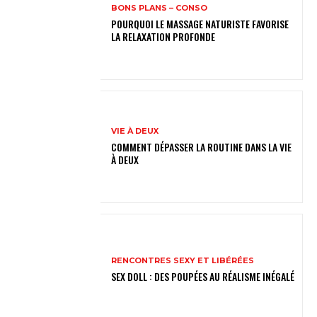
BONS PLANS – CONSO
POURQUOI LE MASSAGE NATURISTE FAVORISE
LA RELAXATION PROFONDE
VIE À DEUX
COMMENT DÉPASSER LA ROUTINE DANS LA VIE
À DEUX
RENCONTRES SEXY ET LIBÉRÉES
SEX DOLL : DES POUPÉES AU RÉALISME INÉGALÉ