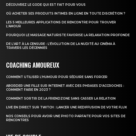
DÉCOUVREZ LE GODE QUI EST FAIT POUR VOUS
OÙ ACHETER SES PRODUITS INTIMES EN LIGNE EN TOUTE DISCRÉTION ?
LES 5 MEILLEURES APPLICATIONS DE RENCONTRE POUR TROUVER
L’AMOUR
POURQUOI LE MASSAGE NATURISTE FAVORISE LA RELAXATION PROFONDE
DE L’ART À LA CENSURE : L’ÉVOLUTION DE LA NUDITÉ AU CINÉMA À
TRAVERS LES DÉCENNIES
COACHING AMOUREUX
COMMENT UTILISER L’HUMOUR POUR SÉDUIRE SANS FORCER
ABORDER UNE FILLE SUR INTERNET AVEC DES PHRASES D’ACCROCHES :
COMMENT FAIRE EN 2023 ?
COMMENT SORTIR DE LA FRIENDZONE SANS CASSER LA RELATION
LIVE EN DIRECT SUR TWITCH : LANCER UNE REDIFFUSION DE VOTRE FLUX
NOS CONSEILS POUR AVOIR UNE PHOTO PARFAITE POUR VOS SITES DE
RENCONTRES