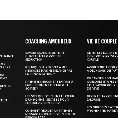
COACHING AMOUREUX
VIE DE COUPLE
SAVOIR QUAND INSISTER ET
GÉRER LES ÉCRANS E
N FRANCE
QUAND LÂCHER PRISE EN
LIGNE POUR PRÉSERV
SÉDUCTION
COUPLE
URES
N 2022
POURQUOI IL RÉPOND À MES
APPRENDRE À GÉRER 
MESSAGES MAIS NE RELANCE PAS
À DEUX SANS DISPU
LA CONVERSATION ?
CHAT
COM ?
ORGANISER SON MAR
PREMIÈRE RENCONTRE EN FACE À
QUELQUES ÉTAPES : 
FACE : COMMENT OCCUPER LA
FAUT SAVOIR POUR 
ÉRENTES
SOIRÉE ?
DE RÊVE
E
LES SMS QUI TOUCHENT LE CŒUR
GÉRER ET APPRÉHEN
D’UN HOMME : SECRETS POUR
JALOUSIE.
TUIT :
CONQUÉRIR SON CŒUR
S
LES OPPOSÉS S’ATTI
COMMENT RÉDIGER UN PREMIER
VRAIMENT EN MATIÈR
MESSAGE EFFICACE SUR UN SITE DE
RENCONTRE ?