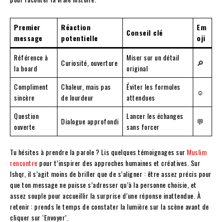
Premier
Réaction
Em
Conseil clé
message
potentielle
oji
Référence à
Miser sur un détail
Curiosité, ouverture
🔎
la board
original
Compliment
Chaleur, mais pas
Éviter les formules
☺️
sincère
de lourdeur
attendues
Question
Lancer les échanges
Dialogue approfondi
💬
ouverte
sans forcer
Tu hésites à prendre la parole ? Lis quelques témoignages sur
Muslim
rencontre
pour t’inspirer des approches humaines et créatives. Sur
Ishqr, il s’agit moins de briller que de s’aligner : être assez précis pour
que ton message ne puisse s’adresser qu’à la personne choisie, et
assez souple pour accueillir la surprise d’une réponse inattendue. À
retenir : prends le temps de constater la lumière sur la scène avant de
cliquer sur ‘Envoyer’.