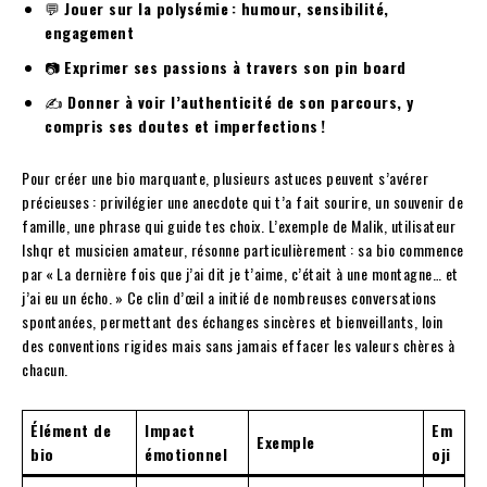
💬
Jouer sur la polysémie : humour, sensibilité,
engagement
📷
Exprimer ses passions à travers son pin board
✍️
Donner à voir l’authenticité de son parcours, y
compris ses doutes et imperfections !
Pour créer une bio marquante, plusieurs astuces peuvent s’avérer
précieuses : privilégier une anecdote qui t’a fait sourire, un souvenir de
famille, une phrase qui guide tes choix. L’exemple de Malik, utilisateur
Ishqr et musicien amateur, résonne particulièrement : sa bio commence
par « La dernière fois que j’ai dit je t’aime, c’était à une montagne… et
j’ai eu un écho. » Ce clin d’œil a initié de nombreuses conversations
spontanées, permettant des échanges sincères et bienveillants, loin
des conventions rigides mais sans jamais effacer les valeurs chères à
chacun.
Élément de
Impact
Em
Exemple
bio
émotionnel
oji