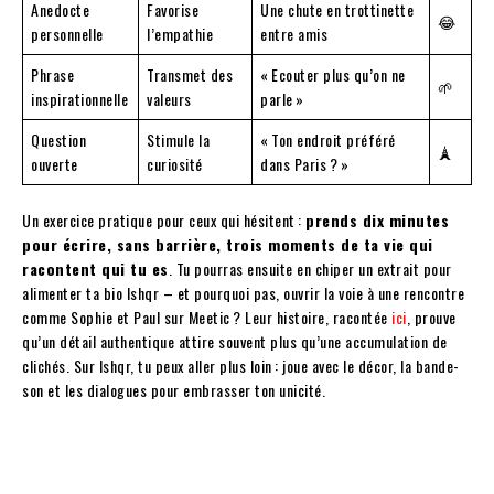
Anedocte
Favorise
Une chute en trottinette
😂
personnelle
l’empathie
entre amis
Phrase
Transmet des
« Ecouter plus qu’on ne
🌱
inspirationnelle
valeurs
parle »
Question
Stimule la
« Ton endroit préféré
🗼
ouverte
curiosité
dans Paris ? »
Un exercice pratique pour ceux qui hésitent :
prends dix minutes
pour écrire, sans barrière, trois moments de ta vie qui
racontent qui tu es
. Tu pourras ensuite en chiper un extrait pour
alimenter ta bio Ishqr – et pourquoi pas, ouvrir la voie à une rencontre
comme Sophie et Paul sur Meetic ? Leur histoire, racontée
ici
, prouve
qu’un détail authentique attire souvent plus qu’une accumulation de
clichés. Sur Ishqr, tu peux aller plus loin : joue avec le décor, la bande-
son et les dialogues pour embrasser ton unicité.