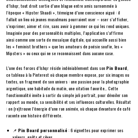
d’Ishqr, tout droit sortie d’une blague entre amis surnommée à
l’époque « Hipster Shaadi », témoigne d’une conscience aiguë : il
fallait un lieu où jeunes musulmans pourraient oser – oser s’afficher,
s’exprimer, aimer et rire, sans avoir à gommer ce qui les rend uniques.
Imaginée pour des personnalités multiples, l’application s’affirme
ainsi comme une sorte de mosaïque digitale, qui accueille aussi bien
les « feminist brothers » que les amateurs de poésie soufie, les «
Mipsters » ou ceux qui ne se reconnaissent dans aucune case.
L’une des forces d’Ishqr réside indéniablement dans son
Pin Board
,
ce tableau à la Pinterest où chaque membre expose, par six images ou
textes, un fragment de son univers : une passion pour la photographie
argentique, une habitude du matin, une citation favorite… Cette
fonctionnalité invite à sortir du simple joli portrait, pour dévoiler son
rapport au monde, sa sensibilité et ses influences culturelles. Résultat
: on (re)trouve l’énergie d’une rue animée, où chaque devanture de café
raconte une histoire différente.
📌
Pin Board personnalisé
: 6 vignettes pour exprimer ses
valeurs, goûts et rêves