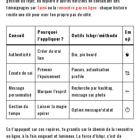
gestion du rejet, ou explore d’autres horizons en consultant des
témoignages sur
Taimi
ou la
rencontre gay en ligne
: chaque histoire
recèle une clé pour oser ton propre pas de côté.
Pourquoi
Em
Conseil
Outils Ishqr/méthode
l’appliquer ?
oji
Créer du vrai
Authenticité
Bio, pin board
🧠
lien
Prévenir
Pauses, actualisation
Écoute de soi
🥰
l’épuisement
profile
Message
Recherche par hashtag,
Marquer l’esprit
🔦
personnalisé
message sur photo
Gestion du
Laisser la magie
Option message/statut
⏱️
tempo
opérer
En t’appuyant sur ces repères, tu grandis sur le chemin de la rencontre
en ligne, à la fois exigeant et lumineux. La force d’Ishqr, c’est de