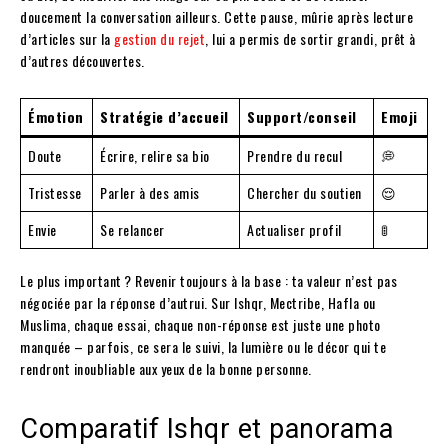
doucement la conversation ailleurs. Cette pause, mûrie après lecture
d’articles sur la
gestion du rejet
, lui a permis de sortir grandi, prêt à
d’autres découvertes.
Émotion
Stratégie d’accueil
Support/conseil
Emoji
Doute
Écrire, relire sa bio
Prendre du recul
💭
Tristesse
Parler à des amis
Chercher du soutien
😌
Envie
Se relancer
Actualiser profil
🚦
Le plus important ? Revenir toujours à la base : ta valeur n’est pas
négociée par la réponse d’autrui. Sur Ishqr, Mectribe, Hafla ou
Muslima, chaque essai, chaque non-réponse est juste une photo
manquée – parfois, ce sera le suivi, la lumière ou le décor qui te
rendront inoubliable aux yeux de la bonne personne.
Comparatif Ishqr et panorama