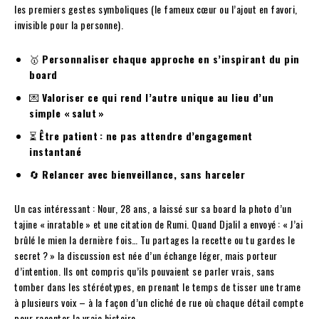
les premiers gestes symboliques (le fameux cœur ou l’ajout en favori,
invisible pour la personne).
🥇
Personnaliser chaque approche en s’inspirant du pin
board
💌
Valoriser ce qui rend l’autre unique au lieu d’un
simple « salut »
⏳
Être patient : ne pas attendre d’engagement
instantané
🔄
Relancer avec bienveillance, sans harceler
Un cas intéressant : Nour, 28 ans, a laissé sur sa board la photo d’un
tajine « inratable » et une citation de Rumi. Quand Djalil a envoyé : « J’ai
brûlé le mien la dernière fois… Tu partages la recette ou tu gardes le
secret ? » la discussion est née d’un échange léger, mais porteur
d’intention. Ils ont compris qu’ils pouvaient se parler vrais, sans
tomber dans les stéréotypes, en prenant le temps de tisser une trame
à plusieurs voix – à la façon d’un cliché de rue où chaque détail compte
pour raconter la vraie histoire.