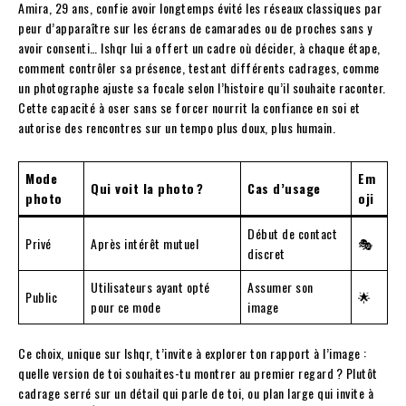
Amira, 29 ans, confie avoir longtemps évité les réseaux classiques par
peur d’apparaître sur les écrans de camarades ou de proches sans y
avoir consenti… Ishqr lui a offert un cadre où décider, à chaque étape,
comment contrôler sa présence, testant différents cadrages, comme
un photographe ajuste sa focale selon l’histoire qu’il souhaite raconter.
Cette capacité à oser sans se forcer nourrit la confiance en soi et
autorise des rencontres sur un tempo plus doux, plus humain.
Mode
Em
Qui voit la photo ?
Cas d’usage
photo
oji
Début de contact
Privé
Après intérêt mutuel
🎭
discret
Utilisateurs ayant opté
Assumer son
Public
🌟
pour ce mode
image
Ce choix, unique sur Ishqr, t’invite à explorer ton rapport à l’image :
quelle version de toi souhaites-tu montrer au premier regard ? Plutôt
cadrage serré sur un détail qui parle de toi, ou plan large qui invite à