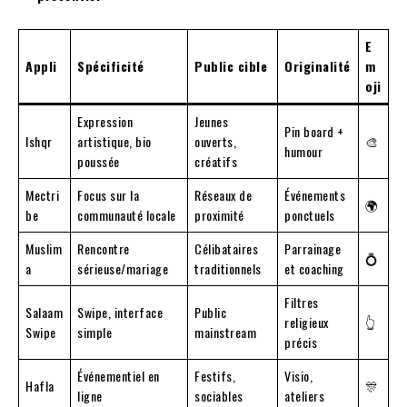
E
Appli
Spécificité
Public cible
Originalité
m
oji
Expression
Jeunes
Pin board +
Ishqr
artistique, bio
ouverts,
🎨
humour
poussée
créatifs
Mectri
Focus sur la
Réseaux de
Événements
🌍
be
communauté locale
proximité
ponctuels
Muslim
Rencontre
Célibataires
Parrainage
💍
a
sérieuse/mariage
traditionnels
et coaching
Filtres
Salaam
Swipe, interface
Public
religieux
👆
Swipe
simple
mainstream
précis
Événementiel en
Festifs,
Visio,
Hafla
🎊
ligne
sociables
ateliers