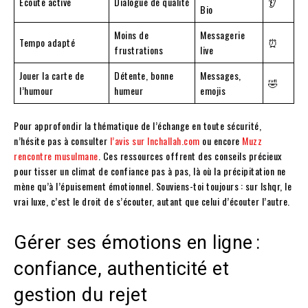
Écoute active
Dialogue de qualité
👂
Bio
Moins de
Messagerie
Tempo adapté
⏰
frustrations
live
Jouer la carte de
Détente, bonne
Messages,
🤣
l’humour
humeur
emojis
Pour approfondir la thématique de l’échange en toute sécurité,
n’hésite pas à consulter
l’avis sur Inchallah.com
ou encore
Muzz
rencontre musulmane
. Ces ressources offrent des conseils précieux
pour tisser un climat de confiance pas à pas, là où la précipitation ne
mène qu’à l’épuisement émotionnel. Souviens-toi toujours : sur Ishqr, le
vrai luxe, c’est le droit de s’écouter, autant que celui d’écouter l’autre.
Gérer ses émotions en ligne :
confiance, authenticité et
gestion du rejet