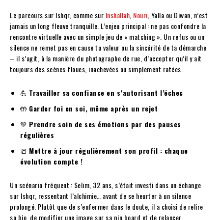
Le parcours sur Ishqr, comme sur
Inshallah
,
Nouri
, Yalla ou Diwan, n’est
jamais un long fleuve tranquille. L’enjeu principal : ne pas confondre la
rencontre virtuelle avec un simple jeu de « matching ». Un refus ou un
silence ne remet pas en cause ta valeur ou la sincérité de ta démarche
– il s’agit, à la manière du photographe de rue, d’accepter qu’il y ait
toujours des scènes floues, inachevées ou simplement ratées.
💪
Travailler sa confiance en s’autorisant l’échec
🤲
Garder foi en soi, même après un rejet
💚
Prendre soin de ses émotions par des pauses
régulières
📒
Mettre à jour régulièrement son profil : chaque
évolution compte !
Un scénario fréquent : Selim, 32 ans, s’était investi dans un échange
sur Ishqr, ressentant l’alchimie… avant de se heurter à un silence
prolongé. Plutôt que de s’enfermer dans le doute, il a choisi de relire
sa bio, de modifier une image sur sa pin board et de relancer