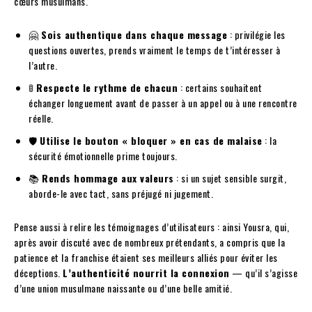
cœurs musulmans.
🤗
Sois authentique dans chaque message
: privilégie les
questions ouvertes, prends vraiment le temps de t’intéresser à
l’autre.
🚦
Respecte le rythme de chacun
: certains souhaitent
échanger longuement avant de passer à un appel ou à une rencontre
réelle.
🛡️
Utilise le bouton « bloquer » en cas de malaise
: la
sécurité émotionnelle prime toujours.
📚
Rends hommage aux valeurs
: si un sujet sensible surgit,
aborde-le avec tact, sans préjugé ni jugement.
Pense aussi à relire les témoignages d’utilisateurs : ainsi Yousra, qui,
après avoir discuté avec de nombreux prétendants, a compris que la
patience et la franchise étaient ses meilleurs alliés pour éviter les
déceptions.
L’authenticité nourrit la connexion
— qu’il s’agisse
d’une union musulmane naissante ou d’une belle amitié.