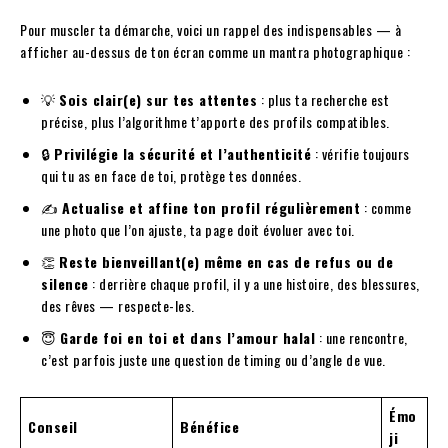
Pour muscler ta démarche, voici un rappel des indispensables — à
afficher au-dessus de ton écran comme un mantra photographique :
💡
Sois clair(e) sur tes attentes
: plus ta recherche est
précise, plus l’algorithme t’apporte des profils compatibles.
🔒
Privilégie la sécurité et l’authenticité
: vérifie toujours
qui tu as en face de toi, protège tes données.
✍️
Actualise et affine ton profil régulièrement
: comme
une photo que l’on ajuste, ta page doit évoluer avec toi.
👏
Reste bienveillant(e) même en cas de refus ou de
silence
: derrière chaque profil, il y a une histoire, des blessures,
des rêves — respecte-les.
😇
Garde foi en toi et dans l’amour halal
: une rencontre,
c’est parfois juste une question de timing ou d’angle de vue.
Émo
Conseil
Bénéfice
ji