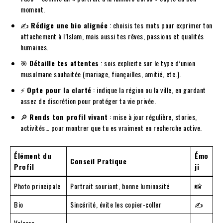
moment.
✍️
Rédige une bio alignée
: choisis tes mots pour exprimer ton
attachement à l’Islam, mais aussi tes rêves, passions et qualités
humaines.
🎯
Détaille tes attentes
: sois explicite sur le type d’union
musulmane souhaitée (mariage, fiançailles, amitié, etc.).
⚡
Opte pour la clarté
: indique la région ou la ville, en gardant
assez de discrétion pour protéger ta vie privée.
🔎
Rends ton profil vivant
: mise à jour régulière, stories,
activités… pour montrer que tu es vraiment en recherche active.
Élément du
Émo
Conseil Pratique
Profil
ji
Photo principale
Portrait souriant, bonne luminosité
📸
Bio
Sincérité, évite les copier-coller
✍️
Valeurs