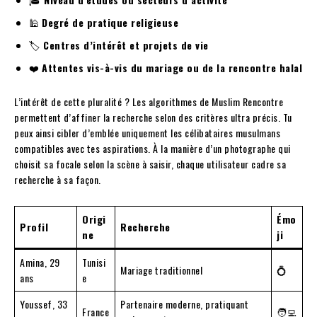
🕌
Degré de pratique religieuse
🏷️
Centres d’intérêt et projets de vie
❤️
Attentes vis-à-vis du mariage ou de la rencontre halal
L’intérêt de cette pluralité ? Les algorithmes de Muslim Rencontre
permettent d’affiner la recherche selon des critères ultra précis. Tu
peux ainsi cibler d’emblée uniquement les célibataires musulmans
compatibles avec tes aspirations. À la manière d’un photographe qui
choisit sa focale selon la scène à saisir, chaque utilisateur cadre sa
recherche à sa façon.
Origi
Émo
Profil
Recherche
ne
ji
Amina, 29
Tunisi
Mariage traditionnel
💍
ans
e
Youssef, 33
Partenaire moderne, pratiquant
France
🧑‍💻