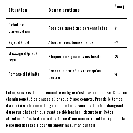
Émoj
Situation
Bonne pratique
i
Début de
Pose des questions personnalisées
❓
conversation
Sujet délicat
Aborder avec bienveillance
🌱
Message déplacé
Bloquer ou signaler sans hésiter
🚫
reçu
Garder le contrôle sur ce qu’on
Partage d’intimité
💫
dévoile
Enfin, souviens-toi : la rencontre en ligne n’est pas une course. C’est un
chemin ponctué de pauses où chaque étape compte. Prends le temps
d’apprécier chaque échange comme l’on savoure la lumière changeante
d’une rue photogénique avant de déclencher l’obturateur. Cette
attention à l’instant nourrit la force d’une connexion authentique — la
base indispensable pour un amour musulman durable.