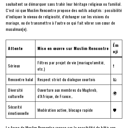
souhaitent se démarquer sans trahir leur héritage religieux ou familial.
C’est ici que Muslim Rencontre propose des outils adaptés : possibilité
d’indiquer le niveau de religiosité, d’échanger sur les visions du
mariage, ou de transmettre à l’autre ce qui fait vibrer son cœur de
musulman(e).
Ém
Attente
Mise en œuvre sur Muslim Rencontre
oji
Filtres par projet de vie (mariage/amitié,
Sérieux
❗
etc.)
Rencontre halal
Respect strict du dialogue courtois
🕌
Diversité
Ouverture aux membres du Maghreb,
🌍
culturelle
d’Afrique, de France…
Sécurité
Modération active, blocage rapide
🛡️
émotionnelle
La force de Muslim Rencontre repose sur la possibilité de bâtir une