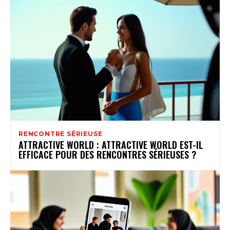
RENCONTRE SÉRIEUSE
ATTRACTIVE WORLD : ATTRACTIVE WORLD EST-IL
EFFICACE POUR DES RENCONTRES SÉRIEUSES ?