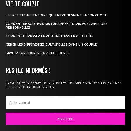
VIE DE COUPLE
LES PETITES ATTENTIONS QUI ENTRETIENNENT LA COMPLICITÉ
COMMENT SE SOUTENIR MUTUELLEMENT DANS VOS AMBITIONS
PERSONNELLES
COMMENT DÉPASSER LA ROUTINE DANS LA VIE À DEUX
GÉRER LES DIFFÉRENCES CULTURELLES DANS UN COUPLE
SAVOIR FAIRE DURER SA VIE DE COUPLE.
RESTEZ INFORMÉS !
POUR ÊTRE INFORMÉ DE TOUTES LES DERNIÈRES NOUVELLES, OFFRES
ET ÉCHANTILLONS GRATUITS.
ENVOYER